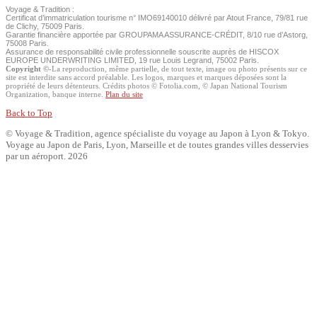
Voyage & Tradition :
Certificat d’immatriculation tourisme n° IMO69140010 délivré par Atout France, 79/81 rue
de Clichy, 75009 Paris.
Garantie financière apportée par GROUPAMA ASSURANCE-CRÉDIT, 8/10 rue d’Astorg,
75008 Paris.
Assurance de responsabilité civile professionnelle souscrite auprès de HISCOX
EUROPE UNDERWRITING LIMITED, 19 rue Louis Legrand, 75002 Paris.
Copyright ©
-La reproduction, même partielle, de tout texte, image ou photo présents sur ce
site est interdite sans accord préalable. Les logos, marques et marques déposées sont la
propriété de leurs détenteurs. Crédits photos © Fotolia.com,
© Japan National Tourism
Organization,
banque interne.
Plan du site
Back to Top
© Voyage & Tradition, agence spécialiste du voyage au Japon à Lyon & Tokyo.
Voyage au Japon de Paris, Lyon, Marseille et de toutes grandes villes desservies
par un aéroport. 2026