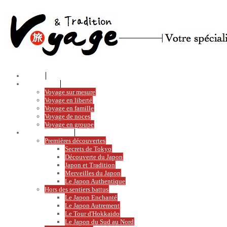
Accueil
Votre voyage
Voyage sur mesure
Voyage en liberté
Voyage en famille
Voyage de noces
Voyage en groupe
Voyages en liberté
Premières découvertes
Secrets de Tokyo
Découverte du Japon
Japon et Tradition
Merveilles du Japon
Le Japon Authentique
Hors des sentiers battus
Le Japon Enchanté
Le Japon Autrement
Le Tour d'Hokkaido
Le Japon du Sud au Nord