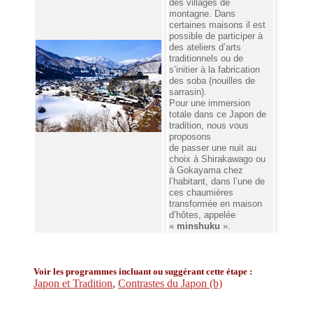
des villages de
montagne. Dans
certaines maisons il est
possible de participer à
des ateliers d’arts
traditionnels ou de
s’initier à la fabrication
des soba (nouilles de
sarrasin).
Pour une immersion
totale dans ce Japon de
tradition, nous vous
proposons
de passer une nuit au
choix à Shirakawago ou
à Gokayama chez
l’habitant, dans l’une de
ces chaumières
transformée en maison
d’hôtes, appelée
«
minshuku
».
Voir les programmes incluant ou suggérant cette étape :
Ja
pon et Tradition
,
Contrastes du Japon (b)
ÉTAPES À INTÉGRER DANS VOTRE VOYAGE À LA CARTE