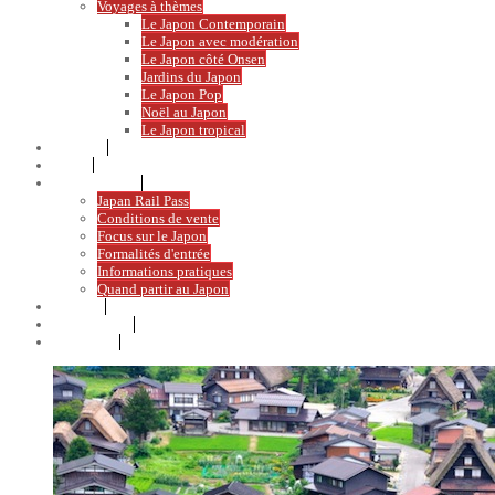
Voyages à thèmes
Le Japon Contemporain
Le Japon avec modération
Le Japon côté Onsen
Jardins du Japon
Le Japon Pop
Noël au Japon
Le Japon tropical
Activités
Étapes
Japon Pratique
Japan Rail Pass
Conditions de vente
Focus sur le Japon
Formalités d'entrée
Informations pratiques
Quand partir au Japon
Nos plus
Témoignages
CONTACT