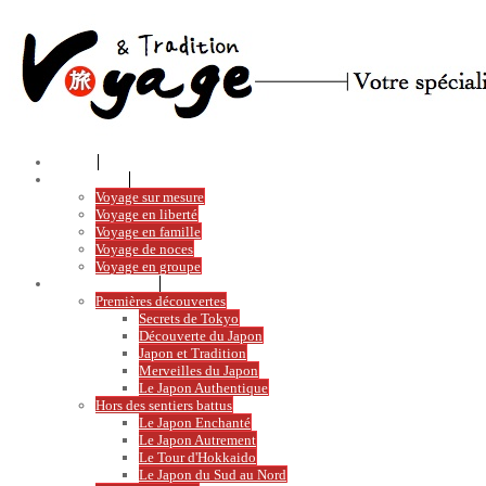
Accueil
Votre voyage
Voyage sur mesure
Voyage en liberté
Voyage en famille
Voyage de noces
Voyage en groupe
Voyages en liberté
Premières découvertes
Secrets de Tokyo
Découverte du Japon
Japon et Tradition
Merveilles du Japon
Le Japon Authentique
Hors des sentiers battus
Le Japon Enchanté
Le Japon Autrement
Le Tour d'Hokkaido
Le Japon du Sud au Nord