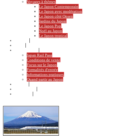
Voyages à thèmes
Le Japon Contemporain
Le Japon avec modération
Le Japon côté Onsen
Jardins du Japon
Le Japon Pop
Noël au Japon
Le Japon tropical
Activités
Étapes
Japon Pratique
Japan Rail Pass
Conditions de vente
Focus sur le Japon
Formalités d'entrée
Informations pratiques
Quand partir au Japon
Nos plus
Témoignages
CONTACT
Japan Rail-Pass