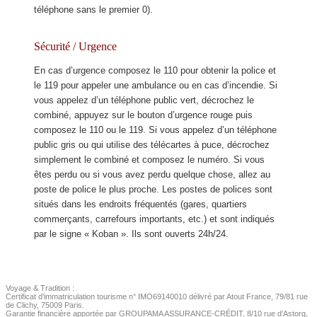
téléphone sans le premier 0).
Sécurité / Urgence
En cas d’urgence composez le 110 pour obtenir la police et
le 119 pour appeler une ambulance ou en cas d’incendie. Si
vous appelez d’un téléphone public vert, décrochez le
combiné, appuyez sur le bouton d’urgence rouge puis
composez le 110 ou le 119. Si vous appelez d’un téléphone
public gris ou qui utilise des télécartes à puce, décrochez
simplement le combiné et composez le numéro. Si vous
êtes perdu ou si vous avez perdu quelque chose, allez au
poste de police le plus proche. Les postes de polices sont
situés dans les endroits fréquentés (gares, quartiers
commerçants, carrefours importants, etc.) et sont indiqués
par le signe « Koban ». Ils sont ouverts 24h/24.
JAPON PRATIQUE
Voyage & Tradition :
Certificat d’immatriculation tourisme n° IMO69140010 délivré par Atout France, 79/81 rue
de Clichy, 75009 Paris.
Garantie financière apportée par GROUPAMA ASSURANCE-CRÉDIT, 8/10 rue d’Astorg,