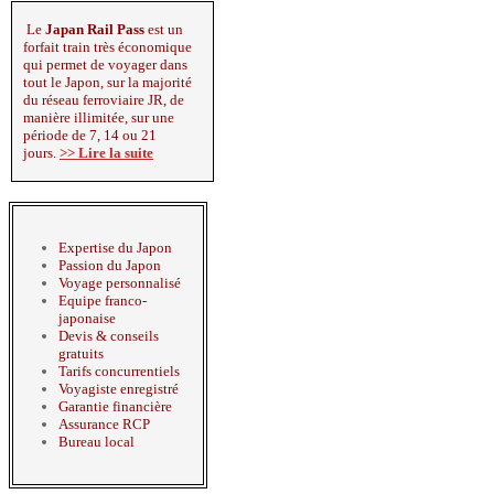
Le
Japan Rail Pass
est un
forfait train très économique
qui permet de voyager dans
tout le Japon, sur la majorité
du réseau ferroviaire JR, de
manière illimitée, sur une
période de 7, 14 ou 21
jours.
>> Lire la suite
Nos points forts
Expertise du Japon
Passion du Japon
Voyage personnalisé
Equipe franco-
japonaise
Devis & conseils
gratuits
Tarifs concurrentiels
Voyagiste enregistré
Garantie financière
Assurance RCP
Bureau local