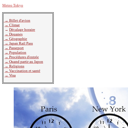
Météo au Japon
Meteo Tokyo
Japon Pratique
→
Billet d'avion
→
Climat
→
Décalage horaire
→
Douanes
→
Géographie
→
Japan Rail Pass
→
Passeport
→
Population
→
Procédures d'entrée
→
Quand partir au Japon
→
Religions
→
Vaccination et santé
→
Visa